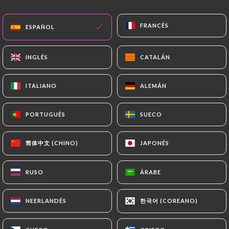
FRANCÉS
FRANCÉS
ESPAÑOL
ESPAÑOL
INGLÉS
INGLÉS
CATALÁN
CATALÁN
ITALIANO
ITALIANO
ALEMÁN
ALEMÁN
RESEÑA 113
PORTUGUÉS
PORTUGUÉS
SUECO
SUECO
RESTAURANT JAPONAIS
简体中文 (CHINO)
简体中文 (CHINO)
JAPONÉS
JAPONÉS
1 Rue Étienne Marcel
75001 Paris France
RUSO
RUSO
ÁRABE
ÁRABE
한국어 (COREANO)
한국어 (COREANO)
NEERLANDÉS
NEERLANDÉS
¿Quiénes somos?