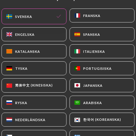
SV
MENY
FRANSKA
FRANSKA
SVENSKA
SVENSKA
ENGELSKA
ENGELSKA
SPANSKA
SPANSKA
KATALANSKA
KATALANSKA
ITALIENSKA
ITALIENSKA
/
HEM
KONTAKT
Kontakt
TYSKA
TYSKA
PORTUGISISKA
PORTUGISISKA
简体中文 (KINESISKA)
简体中文 (KINESISKA)
JAPANSKA
JAPANSKA
RYSKA
RYSKA
ARABISKA
ARABISKA
한국어 (KOREANSKA)
한국어 (KOREANSKA)
NEDERLÄNDSKA
NEDERLÄNDSKA
Japanos Ramen Bar