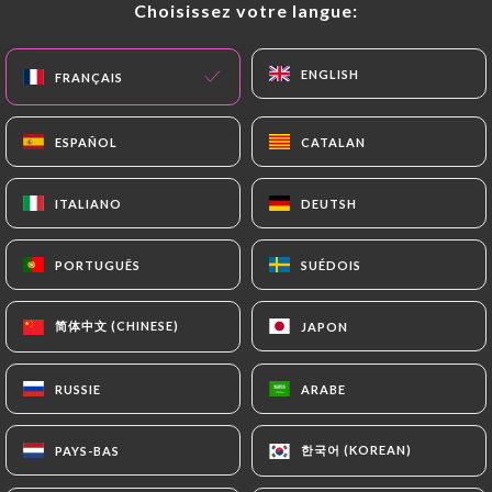
Choisissez votre langue:
Choisissez votre langue:
FR
MENU
ENGLISH
ENGLISH
FRANÇAIS
FRANÇAIS
ESPAÑOL
ESPAÑOL
CATALAN
CATALAN
ITALIANO
ITALIANO
DEUTSH
DEUTSH
/
ACCUEIL
CONTACT
Contact
PORTUGUÊS
PORTUGUÊS
SUÉDOIS
SUÉDOIS
简体中文 (CHINESE)
简体中文 (CHINESE)
JAPON
JAPON
RUSSIE
RUSSIE
ARABE
ARABE
Japanos Ramen Bar
한국어 (KOREAN)
한국어 (KOREAN)
PAYS-BAS
PAYS-BAS