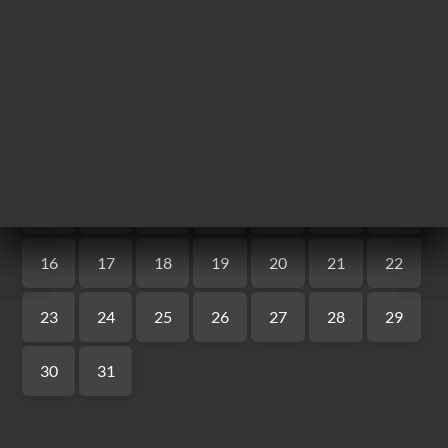
ー
約
文