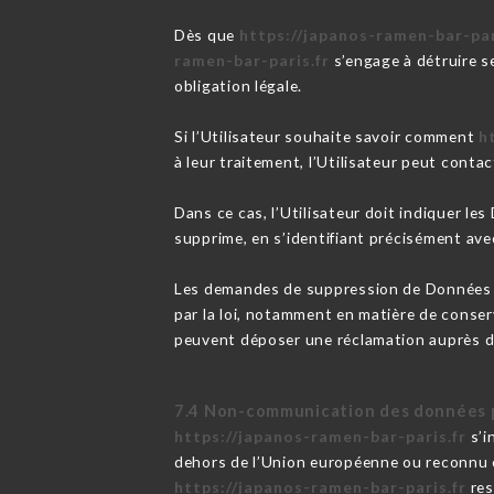
Dès que
https://japanos-ramen-bar-par
ramen-bar-paris.fr
s’engage à détruire s
obligation légale.
Si l’Utilisateur souhaite savoir comment
h
à leur traitement, l’Utilisateur peut conta
Dans ce cas, l’Utilisateur doit indiquer le
supprime, en s’identifiant précisément avec
Les demandes de suppression de Données 
par la loi, notamment en matière de conser
peuvent déposer une réclamation auprès de
7.4 Non-communication des données 
https://japanos-ramen-bar-paris.fr
s’i
dehors de l’Union européenne ou reconnu 
https://japanos-ramen-bar-paris.fr
res