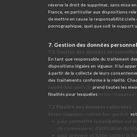
réserve le droit de supprimer, sans mise e
France, en particulier aux dispositions r
de mettre en cause la responsabilité civile
pornographique, quel que soit le support u
7. Gestion des données personnel
7.1 Gestion des données personnelles
En tant que responsable du traitement des
dispositions légales en vigueur. Il lui app
à partir de la collecte de leurs consentem
des traitements conforme à la réalité. Cha
ramen-bar-paris.fr
prend toutes les mesu
finalités pour lesquelles
https://japanos-
7.2 Finalité des données collectées.
https://japanos-ramen-bar-paris.fr
est
pour permettre la navigation sur le
de connexion et d’utilisation du Si
pour prévenir et lutter contre la f