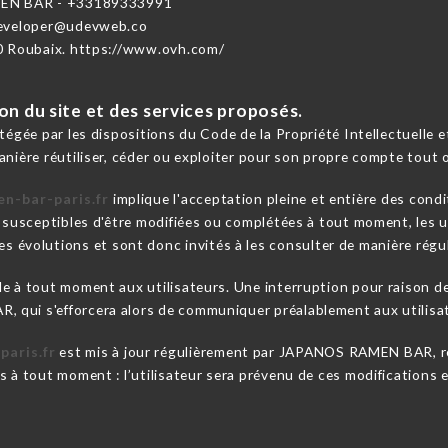
EN BAR - +33189333991
developer@udevweb.co
0 Roubaix. https://www.ovh.com/
ion du site et des services proposés.
otégée par les dispositions du Code de la Propriété Intellectuelle
anière réutiliser, céder ou exploiter pour son propre compte tout 
n-bar-paris.fr
implique l'acceptation pleine et entière des condi
t susceptibles d'être modifiées ou complétées à tout moment, les u
s évolutions et sont donc invités à les consulter de manière régul
le à tout moment aux utilisateurs. Une interruption pour raison 
qui s'efforcera alors de communiquer préalablement aux utilisate
paris.fr
est mis à jour régulièrement par JAPANOS RAMEN BAR, re
 à tout moment : l’utilisateur sera prévenu de ces modifications et