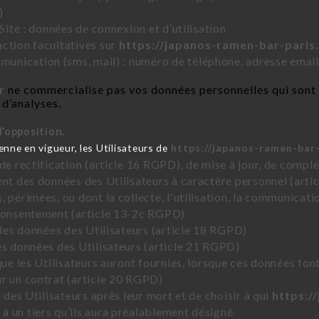
)
Site : données de connexion et d’utilisation
ction facultatives sur
https://japanos-ramen-bar-paris.
nication (sms, mail) : numéro de téléphone, adresse email
r
ne commercialise pas vos données personnelles qui sont 
 d’analyses.
d’opposition.
ne en vigueur, les Utilisateurs de
https://japanos-ramen-bar-
 de rectification (article 16 RGPD), de mise à jour, de compl
ent des données des Utilisateurs à caractère personnel (artic
 périmées, ou dont la collecte, l'utilisation, la communicati
 consentement (article 13-2c RGPD)
 des données des Utilisateurs (article 18 RGPD)
es données des Utilisateurs (article 21 RGPD)
que les Utilisateurs auront fournies, lorsque ces données fon
r un contrat (article 20 RGPD)
 des Utilisateurs après leur mort et de choisir à qui
https:/
 un tiers qu’ils aura préalablement désigné