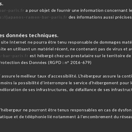
s.
ar-paris.fr
a pour objet de fournir une information concernant l
s://japanos-ramen-bar-paris.fr
des informations aussi précises
 les données techniques.
e site Internet ne pourra être tenu responsable de dommages matériel
 site en utilisant un matériel récent, ne contenant pas de virus et
-bar-paris.fr
est hébergé chez un prestataire sur le territoire 
 Protection des Données (RGPD : n° 2016-679)
i assure le meilleur taux d’accessibilité. L’hébergeur assure la con
anmoins la possibilité d’interrompre le service d’hébergement pour 
lioration de ses infrastructures, de défaillance de ses infrastruct
l’hébergeur ne pourront être tenus responsables en cas de dysfo
matique et de téléphonie lié notamment à l’encombrement du résea