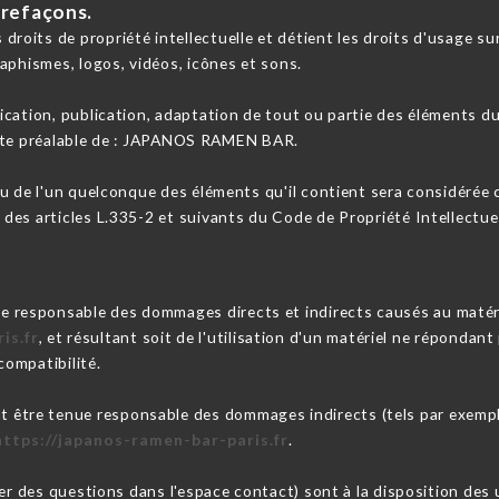
trefaçons.
its de propriété intellectuelle et détient les droits d'usage sur 
aphismes, logos, vidéos, icônes et sons.
cation, publication, adaptation de tout ou partie des éléments du 
écrite préalable de : JAPANOS RAMEN BAR.
ou de l'un quelconque des éléments qu'il contient sera considérée
es articles L.335-2 et suivants du Code de Propriété Intellectuel
sponsable des dommages directs et indirects causés au matériel de
is.fr
, et résultant soit de l'utilisation d'un matériel ne répondan
compatibilité.
tre tenue responsable des dommages indirects (tels par exemple
https://japanos-ramen-bar-paris.fr
.
oser des questions dans l'espace contact) sont à la disposition d