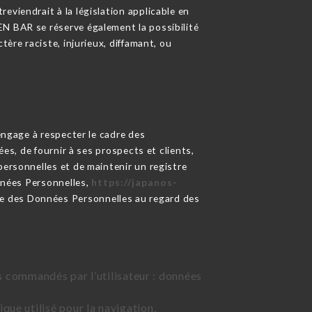
eviendrait à la législation applicable en
EN BAR se réserve également la possibilité
tère raciste, injurieux, diffamant, ou
engage à respecter le cadre des
ées, de fournir à ses prospects et clients,
personnelles et de maintenir un registre
nnées Personnelles,
https://japanos-
nce des Données Personnelles au regard des
ces commandés par l’utilisateur : données
que utilisé pour la navigation,