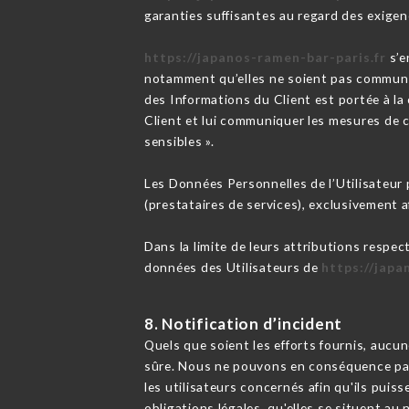
garanties suffisantes au regard des exige
https://japanos-ramen-bar-paris.fr
s’e
notamment qu’elles ne soient pas communiq
des Informations du Client est portée à l
Client et lui communiquer les mesures de c
sensibles ».
Les Données Personnelles de l’Utilisateur p
(prestataires de services), exclusivement afi
Dans la limite de leurs attributions respec
données des Utilisateurs de
https://japa
8. Notification d’incident
Quels que soient les efforts fournis, au
sûre. Nous ne pouvons en conséquence pas 
les utilisateurs concernés afin qu'ils pui
obligations légales, qu'elles se situent a