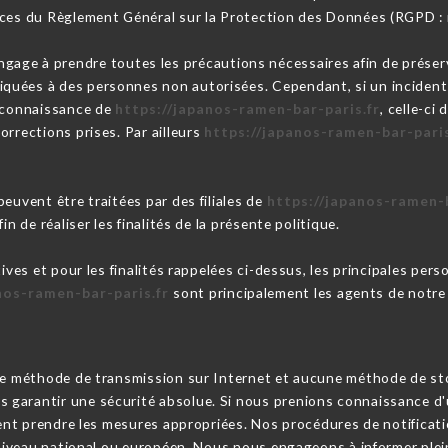
nces du Règlement Général sur la Protection des Données (RGPD :
ngage à prendre toutes les précautions nécessaires afin de préserv
uées à des personnes non autorisées. Cependant, si un incident im
a connaissance de
https://japanos-ramen-bar-paris.fr
, celle-ci
orrections prises. Par ailleurs
https://japanos-ramen-bar-paris
euvent être traitées par des filiales de
https://japanos-ramen-b
n de réaliser les finalités de la présente politique.
tives et pour les finalités rappelées ci-dessus, les principales per
nos-ramen-bar-paris.fr
sont principalement les agents de notre 
cune méthode de transmission sur Internet et aucune méthode de s
garantir une sécurité absolue. Si nous prenions connaissance d'u
ssent prendre les mesures appropriées. Nos procédures de notifica
u niveau national ou européen. Nous nous engageons à informer ple