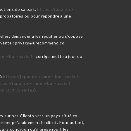
uctions de sa part,
https://japanos-
s probatoires ou pour répondre à une
lles, demander à les rectifier ou s’oppose
suivante : privacy@urecommend.co
men-bar-paris.fr
corrige, mette à jour ou
 à
https://japanos-ramen-bar-paris.fr
tps://japanos-ramen-bar-paris.fr
nil.fr/fr/plaintes
).
es sur ses Clients vers un pays situé en
mer préalablement le client. Pour autant,
à la condition qu’il présentent les