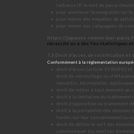
l’adresse IP, le mot de passe (hashé
pour améliorer la navigation sur le 
pour mener des enquêtes de satisfa
pour mener des campagnes de commu
https://japanos-ramen-bar-paris.f
nécessité ou à des fins statistiques et
7.3 Droit d’accès, de rectification et 
Conformément à la réglementation européen
droit d'accès (article 15 RGPD) et
droit de verrouillage ou d’effacem
inexactes, incomplètes, équivoques,
droit de retirer à tout moment un
droit à la limitation du traitement
droit d’opposition au traitement d
droit à la portabilité des données 
fondés sur leur consentement ou su
droit de définir le sort des données
communiquer (ou non) ses données à