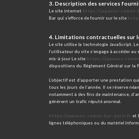
3. Description des services fourni
Le site internet
https://japanos-ramen-b
Bar qui s'efforce de fournir sur le site
http
4. Limitations contractuelles sur
Le site utilise la technologie JavaScript. L
l’utilisateur du site s’engage à accéder au
mis-à-jour Le site
https://japanos-ramen
dispositions du Règlement Général sur la
L’objectif est d’apporter une prestation qu
tous les jours de l’année. Il se réserve né
notamment à des fins de maintenance, d’amé
génèrent un trafic réputé anormal.
https://japanos-ramen-bar-paris.fr
et 
lignes téléphoniques ou du matériel infor