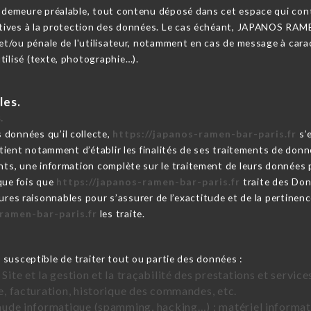
n demeure préalable, tout contenu déposé dans cet espace qui contr
elatives à la protection des données. Le cas échéant, JAPANOS RAM
 et/ou pénale de l'utilisateur, notamment en cas de message à carac
tilisé (texte, photographie…).
les.
.
 données qu’il collecte,
https://japanos-ramen-bar-paris.fr
s’
artient notamment d’établir les finalités de ses traitements de donn
ents, une information complète sur le traitement de leurs données 
que fois que
https://japanos-ramen-bar-paris.fr
traite des Do
res raisonnables pour s’assurer de l’exactitude et de la pertine
ramen-bar-paris.fr
les traite.
 susceptible de traiter tout ou partie des données :
 Site et la gestion et la traçabilité des prestations et servi
te, facturation, historique des commandes, etc.
raude informatique (spamming, hacking…) : matériel informati