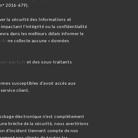
 n° 2016-679).
er la sécurité des Informations et
pactant l’intégrité ou la confidentialité
 devra dans les meilleurs délais informer le
.fr
ne collecte aucune « données
ar-paris.fr
et des sous-traitants
sonnes susceptibles d’avoir accès aux
service client.
tockage électronique n'est complètement
ne brèche de la sécurité, nous avertirions
tion d’incident tiennent compte de nos
inement nos clients de toutes les