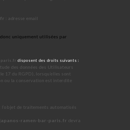
fr
: adresse email
donc uniquement utilisées par
paris.fr
disposent des droits suivants :
étude des données des Utilisateurs
le 17 du RGPD), lorsqu’elles sont
on ou la conservation est interdite
t l’objet de traitements automatisés
/japanos-ramen-bar-paris.fr
devra