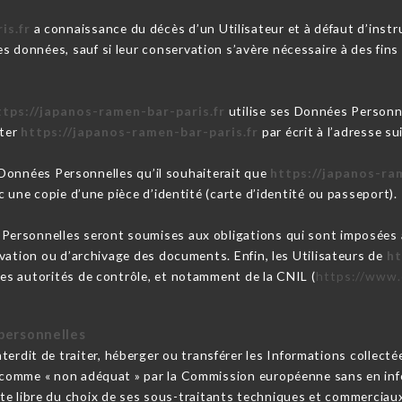
is.fr
a connaissance du décès d’un Utilisateur et à défaut d’instr
es données, sauf si leur conservation s’avère nécessaire à des fin
ttps://japanos-ramen-bar-paris.fr
utilise ses Données Personne
cter
https://japanos-ramen-bar-paris.fr
par écrit à l’adresse 
s Données Personnelles qu’il souhaiterait que
https://japanos-ra
 une copie d’une pièce d’identité (carte d’identité ou passeport).
Personnelles seront soumises aux obligations qui sont imposées
vation ou d’archivage des documents. Enfin, les Utilisateurs de
ht
s autorités de contrôle, et notamment de la CNIL (
https://www.c
personnelles
nterdit de traiter, héberger ou transférer les Informations collecté
comme « non adéquat » par la Commission européenne sans en infor
te libre du choix de ses sous-traitants techniques et commerciaux 