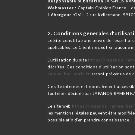
Responsable publication
JAPANOS RAM
Webmaster :
Captain Opinion France – 
Hébergeur :
OVH, 2 rue Kellermann, 5910
2. Conditions générales d'utilisat
Le Site constitue une œuvre de l’esprit pr
applicables. Le Client ne peut en aucune m
L'utilisation du site
https://japanos-rame
décrites. Ces conditions d'utilisation son
ramen-bar-paris.fr
seront prévenus de ce
Ce site internet est normalement accessib
toutefois décidée par JAPANOS RAMEN BAR, 
Le site web
https://japanos-ramen-bar-
les mentions légales peuvent être modifiées
possible afin d'en prendre connaissance.